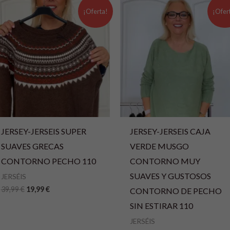
El
El
El
El
precio
precio
precio
precio
¡Oferta!
¡Ofer
original
actual
original
actual
era:
es:
era:
es:
39,99 €.
19,99 €.
19,99 €.
13,99 €.
JERSEY-JERSEIS SUPER
JERSEY-JERSEIS CAJA
SUAVES GRECAS
VERDE MUSGO
CONTORNO PECHO 110
CONTORNO MUY
SUAVES Y GUSTOSOS
JERSÉIS
39,99
€
19,99
€
CONTORNO DE PECHO
SIN ESTIRAR 110
JERSÉIS