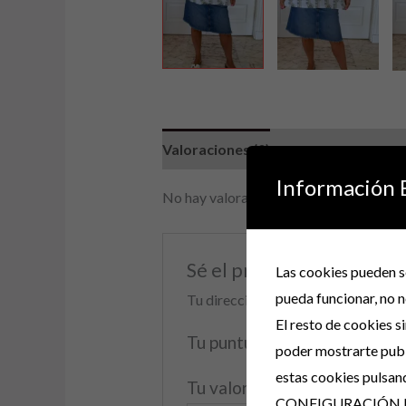
Valoraciones (0)
Información 
No hay valoraciones aún.
Sé el primero en val
Las cookies pueden se
pueda funcionar, no n
Tu dirección de correo electrónico 
El resto de cookies s
Tu puntuación
*
poder mostrarte publ
estas cookies pulsan
Tu valoración
*
CONFIGURACIÓN 