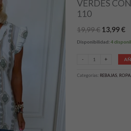
VERDES CO
era:
es
DE
110
PECHO
19,99 €.
1
110
19,99
€
13,99
€
cantidad
Disponibilidad:
4 disponi
-
+
AÑ
Categorías:
REBAJAS
,
ROPA