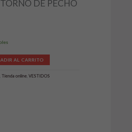
NTORNO DE PECHO
:
3,99 €.
bles
Alternative:
ADIR AL CARRITO
,
Tienda online
,
VESTIDOS