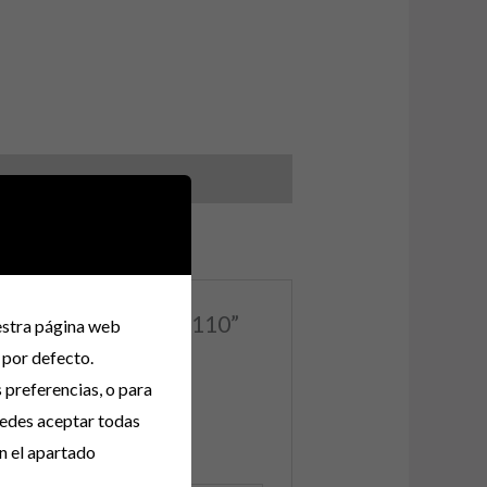
TORNO DE PECHO 110”
uestra página web
 por defecto.
s preferencias, o para
uedes aceptar todas
n el apartado