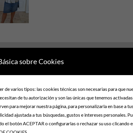
Básica sobre Cookies
orar “CAMISA-CAMISAS CHAMPAN VERDES CON
r de varios tipos: las cookies técnicas son necesarias para que n
ecesitan de tu autorización y son las únicas que tenemos activadas
no será publicada.
Los campos obligatorios están marcados con
*
irven para mejorar nuestra página, para personalizarla en base a tu
icidad ajustada a tus búsquedas, gustos e intereses personales. P
do el botón ACEPTAR o configurarlas o rechazar su uso clicando e
DE COOKIES.