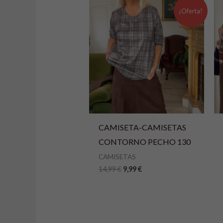
n
El
El
precio
precio
¡Oferta!
a
original
actual
era:
es:
t
14,99 €.
9,99 €.
i
v
e
:
CAMISETA-CAMISETAS
CONTORNO PECHO 130
CAMISETAS
14,99
€
9,99
€