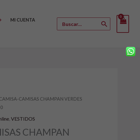
MI CUENTA
Buscar
por:
 CAMISA-CAMISAS CHAMPAN VERDES
l
10
recio
nline
,
VESTIDOS
ctual
MISAS CHAMPAN