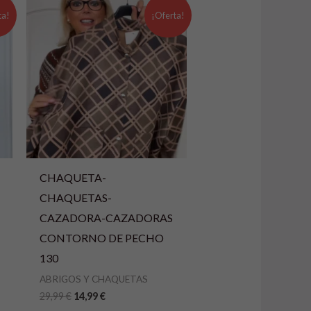
El
El
precio
precio
ta!
¡Oferta!
original
actual
era:
es:
29,99 €.
14,99 €.
CHAQUETA-
CHAQUETAS-
CAZADORA-CAZADORAS
CONTORNO DE PECHO
130
ABRIGOS Y CHAQUETAS
29,99
€
14,99
€