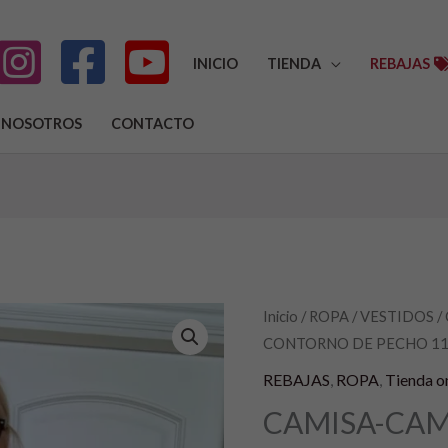
INICIO
TIENDA
REBAJAS
NOSOTROS
CONTACTO
CAMISA-
Inicio
/
ROPA
/
VESTIDOS
/
El
E
CONTORNO DE PECHO 1
CAMISAS
precio
p
CHAMPAN
REBAJAS
,
ROPA
,
Tienda o
VERDES
original
a
CAMISA-CA
CONTORNO