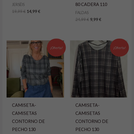
80 CADERA 110
JERSÉIS
19,99
€
14,99
€
FALDAS
24,99
€
9,99
€
El
El
El
El
precio
precio
precio
precio
¡Oferta!
¡Oferta!
original
actual
original
actual
era:
es:
era:
es:
14,99 €.
9,99 €.
14,99 €.
9,99 €.
CAMISETA-
CAMISETA-
CAMISETAS
CAMISETAS
CONTORNO DE
CONTORNO DE
PECHO 130
PECHO 130