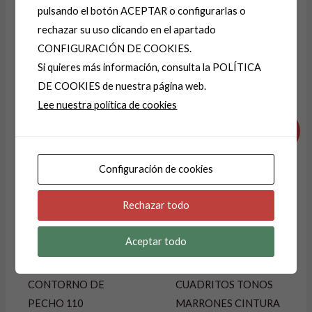
pulsando el botón ACEPTAR o configurarlas o
A
rechazar su uso clicando en el apartado
l
CONFIGURACIÓN DE COOKIES.
t
Si quieres más información, consulta la POLÍTICA
e
DE COOKIES de nuestra página web.
Productos relacionados
r
Lee nuestra política de cookies
El
El
El
El
n
precio
precio
precio
precio
¡Oferta!
¡Oferta!
a
original
actual
original
actual
era:
es:
era:
es:
t
19,99 €.
14,99 €.
24,99 €.
9,99 €.
Configuración de cookies
i
v
Rechazar todo
e
:
Aceptar todo
JERSEY-JERSEIS
FALDA-FALDAS
CONTORNO DE
CUADRITOS TONOS
PECHO 110
MARRONES CINTURA