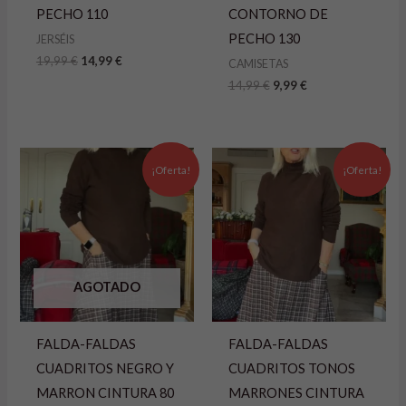
PECHO 110
CONTORNO DE
PECHO 130
JERSÉIS
19,99
€
14,99
€
CAMISETAS
14,99
€
9,99
€
El
El
El
El
precio
precio
precio
precio
¡Oferta!
¡Oferta!
original
actual
original
actual
era:
es:
era:
es:
24,99 €.
9,99 €.
24,99 €.
9,99 €.
AGOTADO
FALDA-FALDAS
FALDA-FALDAS
CUADRITOS NEGRO Y
CUADRITOS TONOS
MARRON CINTURA 80
MARRONES CINTURA