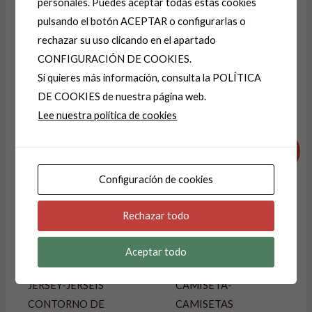
personales. Puedes aceptar todas estas cookies
pulsando el botón ACEPTAR o configurarlas o
rechazar su uso clicando en el apartado
A
CONFIGURACIÓN DE COOKIES.
l
Si quieres más información, consulta la POLÍTICA
t
DE COOKIES de nuestra página web.
e
Productos relacionados
Lee nuestra política de cookies
r
El
El
El
El
n
precio
precio
precio
precio
¡Oferta!
¡Oferta!
a
original
actual
original
actual
era:
es:
era:
es:
t
Configuración de cookies
19,99 €.
14,99 €.
14,99 €.
9,99 €.
i
Rechazar todo
v
e
Aceptar todo
:
JERSEY-JERSEIS
CAMISETA-
CONTORNO DE
CAMISETAS