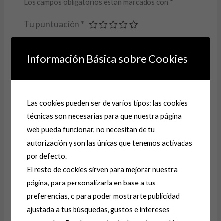
Los campos obligatorios están marcados con
*
Tu puntuación
*
Tu valoración
*
Información Básica sobre Cookies
Las cookies pueden ser de varios tipos: las cookies
Nombre
*
técnicas son necesarias para que nuestra página
web pueda funcionar, no necesitan de tu
autorización y son las únicas que tenemos activadas
Correo electrónico
*
por defecto.
El resto de cookies sirven para mejorar nuestra
página, para personalizarla en base a tus
Guarda mi nombre, correo electrónico y web en
preferencias, o para poder mostrarte publicidad
este navegador para la próxima vez que comente.
ajustada a tus búsquedas, gustos e intereses