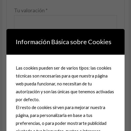
Tu valoración
*
Información Básica sobre Cookies
Nombre
*
Las cookies pueden ser de varios tipos: las cookies
Correo electrónico
*
técnicas son necesarias para que nuestra página
web pueda funcionar, no necesitan de tu
autorización y son las únicas que tenemos activadas
Guarda mi nombre, correo electrónico y web en
por defecto.
este navegador para la próxima vez que comente.
El resto de cookies sirven para mejorar nuestra
página, para personalizarla en base a tus
preferencias, o para poder mostrarte publicidad