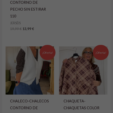
CONTORNO DE
PECHO SIN ESTIRAR
110
JERSÉIS
19,99
€
13,99
€
El
El
El
El
precio
precio
precio
precio
¡Oferta!
¡Oferta!
original
actual
original
actual
era:
es:
era:
es:
24,99 €.
19,99 €.
29,99 €.
14,99 €.
CHALECO-CHALECOS
CHAQUETA-
CONTORNO DE
CHAQUETAS COLOR