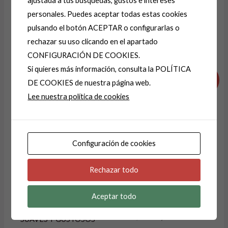
ajustada a tus búsquedas, gustos e intereses
A
personales. Puedes aceptar todas estas cookies
l
pulsando el botón ACEPTAR o configurarlas o
t
rechazar su uso clicando en el apartado
e
Productos relacionados
CONFIGURACIÓN DE COOKIES.
r
Si quieres más información, consulta la POLÍTICA
El
El
El
El
n
precio
precio
precio
precio
¡Oferta!
¡Oferta!
DE COOKIES de nuestra página web.
a
original
actual
original
actual
Lee nuestra política de cookies
era:
es:
era:
es:
t
19,99 €.
13,99 €.
29,99 €.
14,99 €.
i
v
e
Configuración de cookies
AGOTADO
:
Rechazar todo
JERSEY-JERSEIS CAJA
JERSEY -JERSEIS
VERDE MUSGO
CONTORNO 115
Aceptar todo
CONTORNO MUY
JERSÉIS
29,99
€
14,99
€
SUAVES Y GUSTOSOS