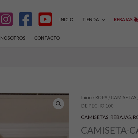
INICIO
TIENDA
REBAJAS
NOSOTROS
CONTACTO
CAMISETA-
Inicio
/
ROPA
/
CAMISETAS
El
E
DE PECHO 100
CAMISETAS
precio
p
CONTORNO
CAMISETAS
,
REBAJAS
,
R
DE
original
a
CAMISETA-C
PECHO