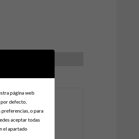
uestra página web
HO 100”
 por defecto.
s preferencias, o para
uedes aceptar todas
n el apartado