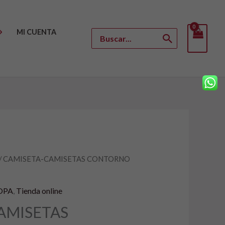
MI CUENTA
Buscar
por:
/ CAMISETA-CAMISETAS CONTORNO
l
recio
OPA
,
Tienda online
ctual
AMISETAS