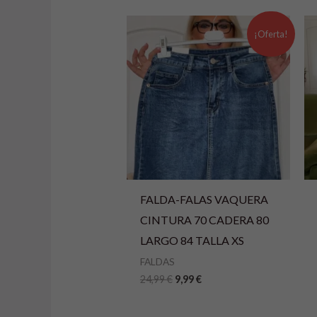
r
n
El
El
precio
precio
¡Oferta!
a
original
actual
era:
es:
t
24,99 €.
9,99 €.
i
v
e
:
FALDA-FALAS VAQUERA
CINTURA 70 CADERA 80
LARGO 84 TALLA XS
FALDAS
24,99
€
9,99
€