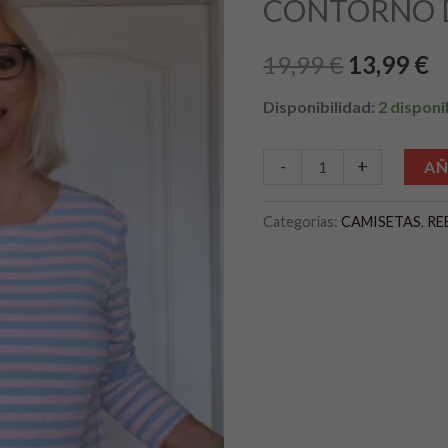
CONTORNO D
era:
es
100
cantidad
19,99 €.
1
19,99
€
13,99
€
Disponibilidad:
2 disponi
-
+
AÑ
Categorías:
CAMISETAS
,
RE