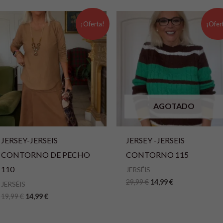
El
El
El
El
precio
precio
precio
precio
¡Oferta!
¡Ofer
original
actual
original
actual
era:
es:
era:
es:
19,99 €.
14,99 €.
29,99 €.
14,99 €.
AGOTADO
JERSEY-JERSEIS
JERSEY -JERSEIS
CONTORNO DE PECHO
CONTORNO 115
110
JERSÉIS
29,99
€
14,99
€
JERSÉIS
19,99
€
14,99
€