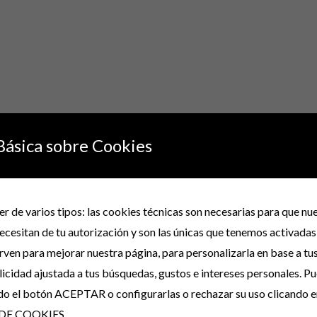
Básica sobre Cookies
r de varios tipos: las cookies técnicas son necesarias para que n
rar “CAMISETA-CAMISETAS CONTORNO DE PEC
ecesitan de tu autorización y son las únicas que tenemos activadas
irven para mejorar nuestra página, para personalizarla en base a tu
no será publicada.
Los campos obligatorios están marcados con
*
icidad ajustada a tus búsquedas, gustos e intereses personales. P
do el botón ACEPTAR o configurarlas o rechazar su uso clicando e
DE COOKIES.