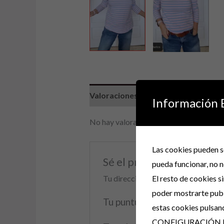
Valoraciones (0)
Información 
No hay valoraciones aún.
Las cookies pueden se
Sé el primero en valo
pueda funcionar, no n
El resto de cookies s
Tu dirección de correo electrónico 
poder mostrarte publ
Tu puntuación
*
estas cookies pulsan
CONFIGURACIÓN 