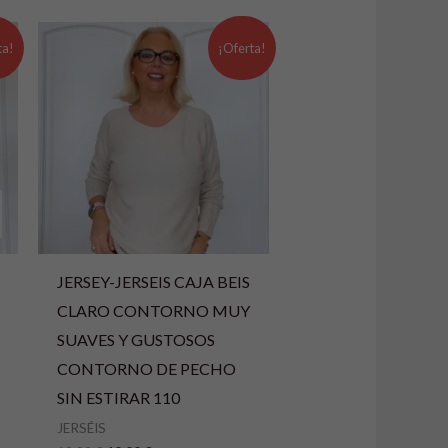
El
El
precio
precio
ta!
¡Oferta!
original
actual
era:
es:
19,99 €.
13,99 €.
JERSEY-JERSEIS CAJA BEIS
CLARO CONTORNO MUY
SUAVES Y GUSTOSOS
CONTORNO DE PECHO
SIN ESTIRAR 110
JERSÉIS