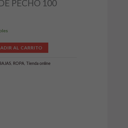
E PECHO 100
:
3,99 €.
bles
Alternative:
ADIR AL CARRITO
BAJAS
,
ROPA
,
Tienda online