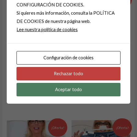
a
CONFIGURACIÓN DE COOKIES.
original
actual
original
actual
era:
es:
era:
es:
t
Si quieres más información, consulta la POLÍTICA
24,99 €.
19,99 €.
39,99 €.
15,99 €.
i
DE COOKIES de nuestra página web.
v
Lee nuestra política de cookies
e
:
Configuración de cookies
CHALECO-CHALECOS
JERSEY-JERSEIS
CONTORNO DE
SUPER SUAVES
Rechazar todo
CINTURA 105
GRECAS CONTORNO
PECHO 110
CHALECOS-PONCHOS
Aceptar todo
24,99
€
19,99
€
JERSÉIS
39,99
€
15,99
€
El
El
El
El
precio
precio
precio
precio
¡Oferta!
¡Oferta!
original
actual
original
actual