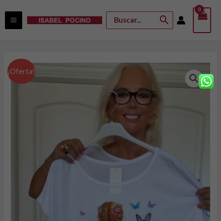
Ir
Buscar
al
por:
contenido
CAMISETA-
El
El
¡Oferta!
CAMISETAS
precio
precio
DIBUJOS
ORIGINALES
original
actual
PECHO
era:
es:
130
9,99 €.
7,99 €.
cantidad