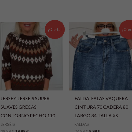
El
El
El
El
precio
precio
precio
precio
¡Oferta!
¡Ofer
original
actual
original
actual
era:
es:
era:
es:
39,99 €.
19,99 €.
24,99 €.
9,99 €.
JERSEY-JERSEIS SUPER
FALDA-FALAS VAQUERA
SUAVES GRECAS
CINTURA 70 CADERA 80
CONTORNO PECHO 110
LARGO 84 TALLA XS
JERSÉIS
FALDAS
39,99
€
19,99
€
24,99
€
9,99
€