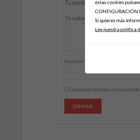
Tu puntuación
*
estas cookies pulsan
CONFIGURACIÓN 
Tu valoración
*
Si quieres más info
Lee nuestra política 
Nombre
*
Guarda mi nombre, correo electr
A
l
t