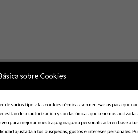
Básica sobre Cookies
r de varios tipos: las cookies técnicas son necesarias para que n
rar “CAMISETA-CAMISETAS ESCOTE PICO TELA
ecesitan de tu autorización y son las únicas que tenemos activadas
110”
irven para mejorar nuestra página, para personalizarla en base a tu
no será publicada.
Los campos obligatorios están marcados con
*
icidad ajustada a tus búsquedas, gustos e intereses personales. P