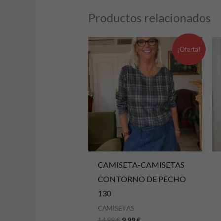
e
Productos relacionados
r
n
El
El
precio
precio
¡Oferta!
a
original
actual
era:
es:
t
14,99 €.
9,99 €.
i
v
e
:
CAMISETA-CAMISETAS
CONTORNO DE PECHO
130
CAMISETAS
14,99
€
9,99
€