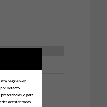
uestra página web
 COLOR VINO
 por defecto.
s preferencias, o para
uedes aceptar todas