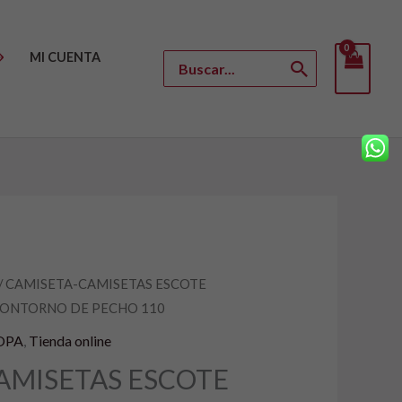
MI CUENTA
Buscar
por:
/ CAMISETA-CAMISETAS ESCOTE
l
CONTORNO DE PECHO 110
recio
OPA
,
Tienda online
ctual
AMISETAS ESCOTE