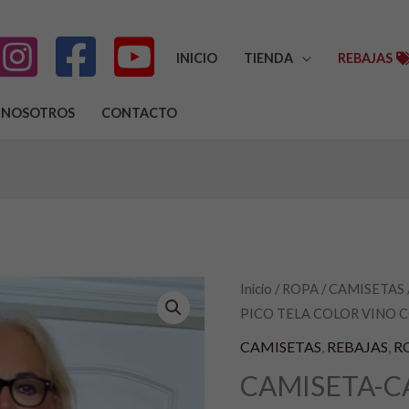
INICIO
TIENDA
REBAJAS
NOSOTROS
CONTACTO
CAMISETA-
Inicio
/
ROPA
/
CAMISETAS
El
E
PICO TELA COLOR VINO 
CAMISETAS
precio
p
ESCOTE
CAMISETAS
,
REBAJAS
,
R
PICO
original
a
CAMISETA-C
TELA