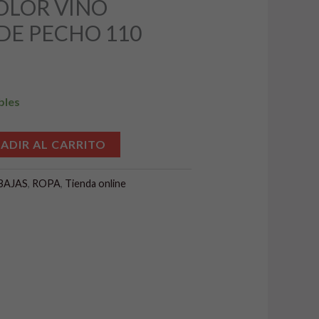
COLOR VINO
:
E PECHO 110
3,99 €.
bles
Alternative:
ADIR AL CARRITO
BAJAS
,
ROPA
,
Tienda online