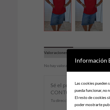
Valoraciones (0)
Información 
No hay valoraciones aún.
Las cookies pueden se
Sé el primero en valo
pueda funcionar, no n
CONTORNO DE PECHO 
El resto de cookies s
Tu dirección de correo electrónico 
poder mostrarte publ