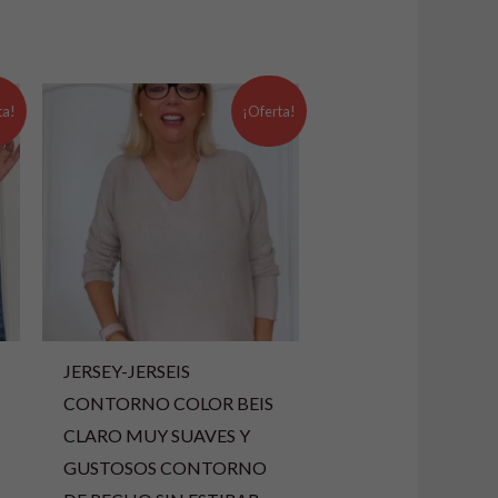
El
El
precio
precio
ta!
¡Oferta!
original
actual
era:
es:
19,99 €.
13,99 €.
JERSEY-JERSEIS
CONTORNO COLOR BEIS
CLARO MUY SUAVES Y
GUSTOSOS CONTORNO