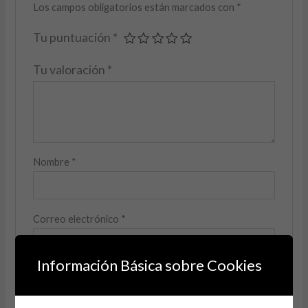
Los campos obligatorios están marcados con
*
Tu puntuación
*
Tu valoración
*
Nombre
*
Correo electrónico
*
Información Básica sobre Cookies
Guarda mi nombre, correo electrónico y web en
este navegador para la próxima vez que comente.