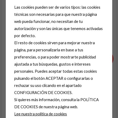
Las cookies pueden ser de varios tipos: las cookies
técnicas son necesarias para que nuestra página
A
web pueda funcionar, no necesitan de tu
l
autorización y son las únicas que tenemos activadas
t
por defecto.
e
Productos relacionados
El resto de cookies sirven para mejorar nuestra
r
página, para personalizarla en base a tus
El
El
El
El
n
preferencias, o para poder mostrarte publicidad
precio
precio
precio
precio
¡Oferta!
¡Oferta!
a
original
actual
original
actual
ajustada a tus búsquedas, gustos e intereses
era:
es:
era:
es:
t
personales. Puedes aceptar todas estas cookies
29,99 €.
14,99 €.
14,99 €.
9,99 €.
i
pulsando el botón ACEPTAR o configurarlas o
v
rechazar su uso clicando en el apartado
e
CONFIGURACIÓN DE COOKIES.
AGOTADO
:
Si quieres más información, consulta la POLÍTICA
DE COOKIES de nuestra página web.
JERSEY -JERSEIS
CAMISETA-
Lee nuestra política de cookies
CONTORNO 115
CAMISETAS