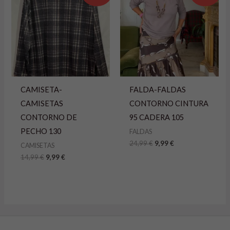
era:
es:
era:
es:
14,99 €.
9,99 €.
24,99 €.
9,99 €.
CAMISETA-
FALDA-FALDAS
CAMISETAS
CONTORNO CINTURA
CONTORNO DE
95 CADERA 105
PECHO 130
FALDAS
24,99
€
9,99
€
CAMISETAS
14,99
€
9,99
€