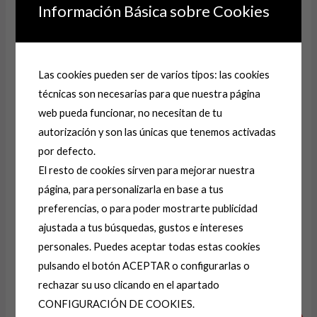
Información Básica sobre Cookies
Nombre
*
Las cookies pueden ser de varios tipos: las cookies
Correo electrónico
*
técnicas son necesarias para que nuestra página
web pueda funcionar, no necesitan de tu
autorización y son las únicas que tenemos activadas
Guarda mi nombre, correo electrónico y web en
por defecto.
este navegador para la próxima vez que comente.
El resto de cookies sirven para mejorar nuestra
página, para personalizarla en base a tus
preferencias, o para poder mostrarte publicidad
A
ajustada a tus búsquedas, gustos e intereses
l
personales. Puedes aceptar todas estas cookies
t
pulsando el botón ACEPTAR o configurarlas o
e
Productos relacionados
rechazar su uso clicando en el apartado
r
CONFIGURACIÓN DE COOKIES.
El
El
El
El
n