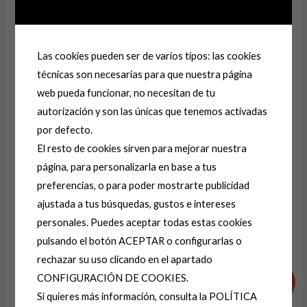
Correo electrónico
*
Las cookies pueden ser de varios tipos: las cookies
técnicas son necesarias para que nuestra página
web pueda funcionar, no necesitan de tu
Guarda mi nombre, correo electrónico y web en
autorización y son las únicas que tenemos activadas
este navegador para la próxima vez que comente.
por defecto.
El resto de cookies sirven para mejorar nuestra
página, para personalizarla en base a tus
A
preferencias, o para poder mostrarte publicidad
l
ajustada a tus búsquedas, gustos e intereses
t
personales. Puedes aceptar todas estas cookies
e
Productos relacionados
pulsando el botón ACEPTAR o configurarlas o
r
rechazar su uso clicando en el apartado
El
El
El
El
n
CONFIGURACIÓN DE COOKIES.
precio
precio
precio
precio
¡Oferta!
¡Oferta!
a
original
actual
original
actual
Si quieres más información, consulta la POLÍTICA
era:
es:
era:
es: