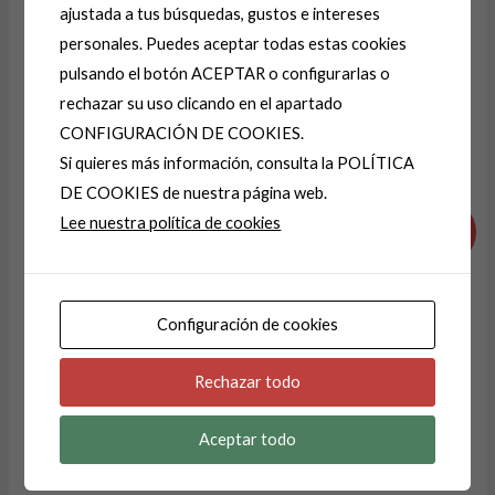
ajustada a tus búsquedas, gustos e intereses
personales. Puedes aceptar todas estas cookies
A
pulsando el botón ACEPTAR o configurarlas o
l
rechazar su uso clicando en el apartado
t
CONFIGURACIÓN DE COOKIES.
e
Productos relacionados
Si quieres más información, consulta la POLÍTICA
r
DE COOKIES de nuestra página web.
El
El
El
El
n
Lee nuestra política de cookies
precio
precio
precio
precio
¡Oferta!
¡Oferta!
a
original
actual
original
actual
era:
es:
era:
es:
t
29,99 €.
14,99 €.
19,99 €.
13,99 €.
i
Configuración de cookies
v
e
AGOTADO
Rechazar todo
:
Aceptar todo
JERSEY -JERSEIS
JERSEY-JERSEIS
CONTORNO 115
CONTORNO COLOR