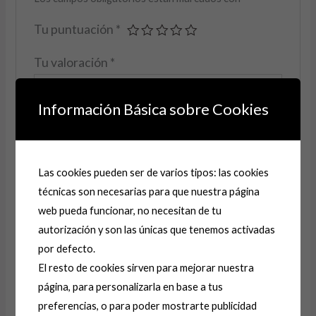
Tu puntuación
*
Tu valoración
*
Información Básica sobre Cookies
Nombre
*
Las cookies pueden ser de varios tipos: las cookies
técnicas son necesarias para que nuestra página
web pueda funcionar, no necesitan de tu
Correo electrónico
*
autorización y son las únicas que tenemos activadas
por defecto.
El resto de cookies sirven para mejorar nuestra
Guarda mi nombre, correo electrónico y web en
página, para personalizarla en base a tus
este navegador para la próxima vez que comente.
preferencias, o para poder mostrarte publicidad