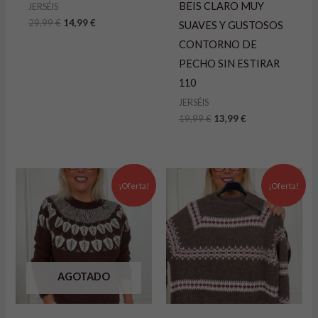
BEIS CLARO MUY
JERSÉIS
29,99
€
14,99
€
SUAVES Y GUSTOSOS
CONTORNO DE
PECHO SIN ESTIRAR
110
JERSÉIS
19,99
€
13,99
€
El
El
El
El
precio
precio
precio
precio
¡Oferta!
¡Oferta!
original
actual
original
actual
era:
es:
era:
es:
39,99 €.
15,99 €.
39,99 €.
19,99 €.
AGOTADO