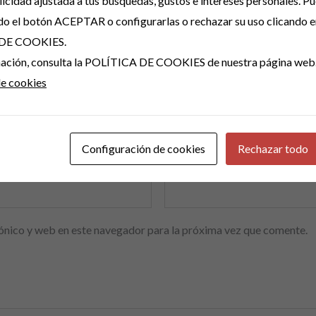
icidad ajustada a tus búsquedas, gustos e intereses personales. P
no será publicada.
Los campos obligatorios están marcados con
*
do el botón ACEPTAR o configurarlas o rechazar su uso clicando e
DE COOKIES.
rmación, consulta la POLÍTICA DE COOKIES de nuestra página web
de cookies
Configuración de cookies
Rechazar todo
Correo electrónico
*
ónico y web en este navegador para la próxima vez que comente.