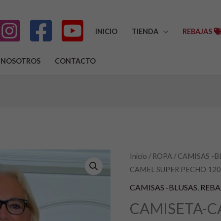
INICIO
TIENDA
REBAJAS
NOSOTROS
CONTACTO
CAMISETA-
Inicio
/
ROPA
/
CAMISAS -B
El
E
CAMEL SUPER PECHO 120
CAMISETAS
precio
p
RAYAS
CAMISAS -BLUSAS
,
REBA
CAMEL
original
a
CAMISETA-C
SUPER