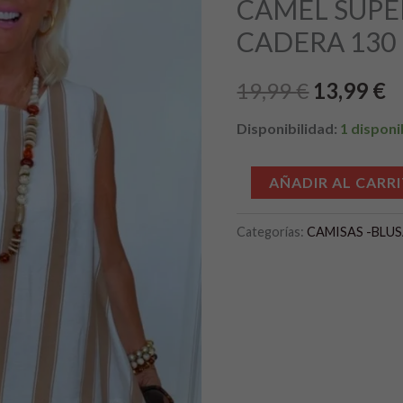
CAMEL SUPE
era:
es
PECHO
CADERA 130
120
19,99 €.
1
CADERA
19,99
€
13,99
€
130
cantidad
Disponibilidad:
1 disponi
AÑADIR AL CARR
Categorías:
CAMISAS -BLU