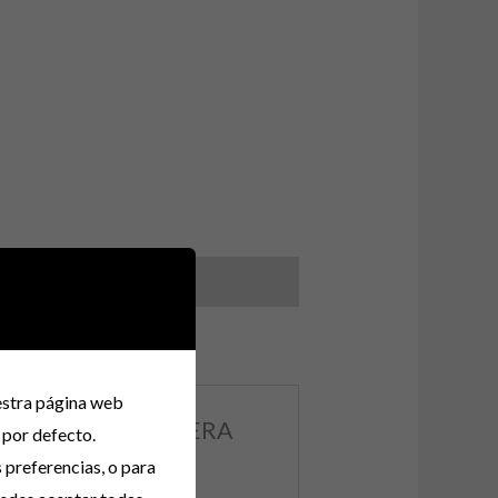
uestra página web
ER PECHO 120 CADERA
 por defecto.
s preferencias, o para