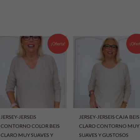
El
El
El
El
precio
precio
precio
precio
¡Oferta!
¡Ofer
original
actual
original
actual
era:
es:
era:
es:
19,99 €.
13,99 €.
19,99 €.
13,99 €.
JERSEY-JERSEIS
JERSEY-JERSEIS CAJA BEIS
CONTORNO COLOR BEIS
CLARO CONTORNO MUY
CLARO MUY SUAVES Y
SUAVES Y GUSTOSOS