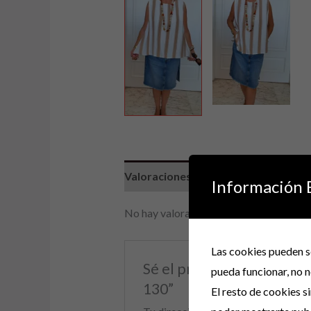
Valoraciones (0)
Información 
No hay valoraciones aún.
Las cookies pueden se
Sé el primero en valo
pueda funcionar, no n
130”
El resto de cookies s