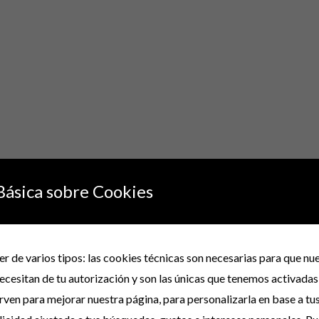
Básica sobre Cookies
r de varios tipos: las cookies técnicas son necesarias para que n
rar “CAMISETA-CAMISETAS RAYAS CAMEL SUP
ecesitan de tu autorización y son las únicas que tenemos activadas
irven para mejorar nuestra página, para personalizarla en base a tu