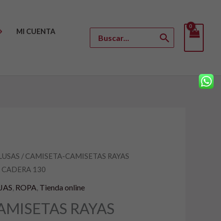
MI CUENTA
Buscar
por:
LUSAS
/ CAMISETA-CAMISETAS RAYAS
l
 CADERA 130
recio
JAS
,
ROPA
,
Tienda online
ctual
AMISETAS RAYAS