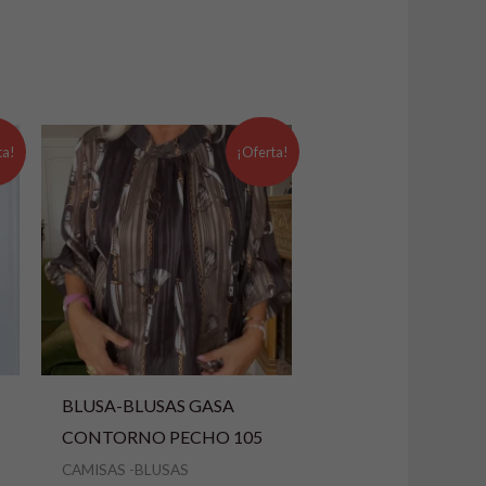
El
El
precio
precio
ta!
¡Oferta!
original
actual
era:
es:
24,99 €.
14,99 €.
BLUSA-BLUSAS GASA
CONTORNO PECHO 105
CAMISAS -BLUSAS