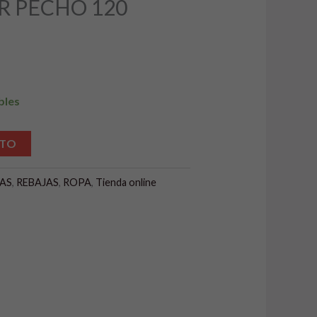
R PECHO 120
:
3,99 €.
bles
Alternative:
ITO
SAS
,
REBAJAS
,
ROPA
,
Tienda online