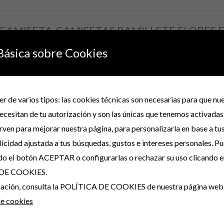
rar “CAMISETA-CAMISETAS RAMILLETE FLORES
Básica sobre Cookies
no será publicada.
Los campos obligatorios están marcados con
*
r de varios tipos: las cookies técnicas son necesarias para que n
ecesitan de tu autorización y son las únicas que tenemos activadas
irven para mejorar nuestra página, para personalizarla en base a tu
icidad ajustada a tus búsquedas, gustos e intereses personales. P
do el botón ACEPTAR o configurarlas o rechazar su uso clicando e
DE COOKIES.
Correo electrónico
*
rmación, consulta la POLÍTICA DE COOKIES de nuestra página web
de cookies
ónico y web en este navegador para la próxima vez que comente.