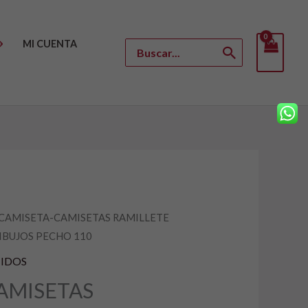
MI CUENTA
Buscar
por:
 CAMISETA-CAMISETAS RAMILLETE
DIBUJOS PECHO 110
io
TIDOS
al
AMISETAS