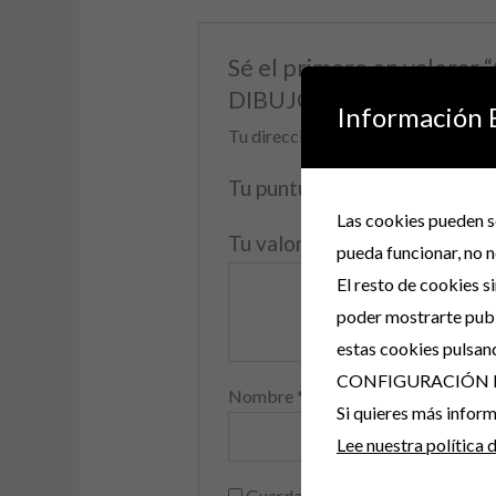
Sé el primero en valo
DIBUJOS PECHO 110”
Información 
Tu dirección de correo electrónico 
Tu puntuación
*
Las cookies pueden se
Tu valoración
*
pueda funcionar, no n
El resto de cookies s
poder mostrarte publ
estas cookies pulsan
CONFIGURACIÓN 
Nombre
*
Si quieres más info
Lee nuestra política 
Guarda mi nombre, correo electr