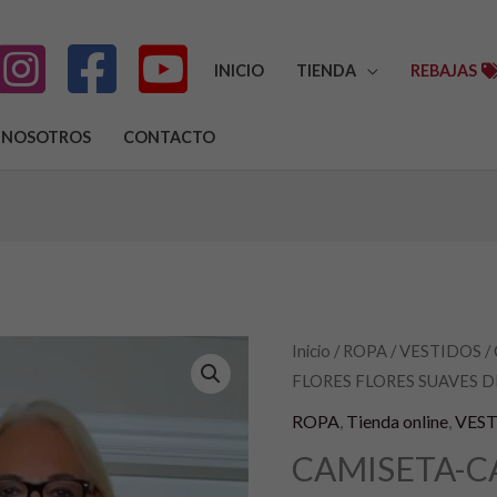
INICIO
TIENDA
REBAJAS
NOSOTROS
CONTACTO
Inicio
/
ROPA
/
VESTIDOS
/
El
El
FLORES FLORES SUAVES 
precio
prec
ROPA
,
Tienda online
,
VES
original
actu
CAMISETA-C