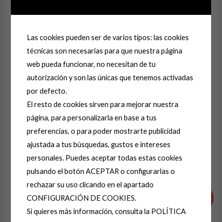
Correo electrónico
*
Las cookies pueden ser de varios tipos: las cookies
técnicas son necesarias para que nuestra página
web pueda funcionar, no necesitan de tu
Guarda mi nombre, correo electrónico y web en
autorización y son las únicas que tenemos activadas
este navegador para la próxima vez que comente.
por defecto.
El resto de cookies sirven para mejorar nuestra
página, para personalizarla en base a tus
A
preferencias, o para poder mostrarte publicidad
l
ajustada a tus búsquedas, gustos e intereses
t
personales. Puedes aceptar todas estas cookies
e
Productos relacionados
pulsando el botón ACEPTAR o configurarlas o
r
rechazar su uso clicando en el apartado
El
El
El
El
n
CONFIGURACIÓN DE COOKIES.
precio
precio
precio
precio
¡Oferta!
¡Oferta!
a
original
actual
original
actual
Si quieres más información, consulta la POLÍTICA
era:
es:
era:
es:
t