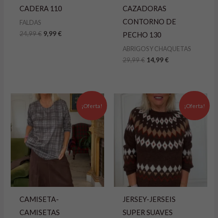
CADERA 110
CAZADORAS
CONTORNO DE
FALDAS
24,99
€
9,99
€
PECHO 130
ABRIGOS Y CHAQUETAS
29,99
€
14,99
€
El
El
El
El
precio
precio
precio
precio
¡Oferta!
¡Oferta!
original
actual
original
actual
era:
es:
era:
es:
14,99 €.
9,99 €.
39,99 €.
19,99 €.
CAMISETA-
JERSEY-JERSEIS
CAMISETAS
SUPER SUAVES