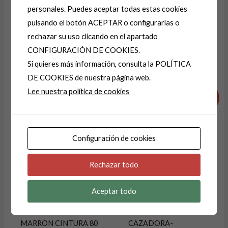
personales. Puedes aceptar todas estas cookies
A
pulsando el botón ACEPTAR o configurarlas o
l
rechazar su uso clicando en el apartado
t
CONFIGURACIÓN DE COOKIES.
e
Si quieres más información, consulta la POLÍTICA
Productos relacionados
r
DE COOKIES de nuestra página web.
El
El
El
El
n
Lee nuestra política de cookies
precio
precio
precio
precio
¡Oferta!
¡Oferta!
a
original
actual
original
actual
era:
es:
era:
es:
t
24,99 €.
9,99 €.
29,99 €.
14,99 €.
i
Configuración de cookies
v
e
AGOTADO
Rechazar todo
:
Aceptar todo
FALDA-FALDAS
CHAQUETA-
CUADRITOS NEGRO Y
CHAQUETAS-
MARRON CINTURA 80
CAZADORA-