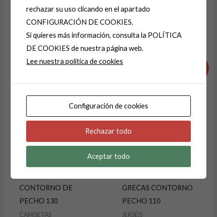
l
rechazar su uso clicando en el apartado
t
CONFIGURACIÓN DE COOKIES.
e
Si quieres más información, consulta la POLÍTICA
Productos relacionados
r
DE COOKIES de nuestra página web.
El
El
El
El
n
Lee nuestra política de cookies
precio
precio
precio
precio
¡Oferta!
¡Oferta!
a
original
actual
original
actual
era:
es:
era:
es:
t
14,99 €.
9,99 €.
39,99 €.
19,99 €.
i
Configuración de cookies
v
e
Rechazar todo
:
Aceptar todo
CAMISETA-
JERSEY-JERSEIS
CAMISETAS
SUPER SUAVES
CONTORNO DE
GRECAS CONTORNO
PECHO 130
PECHO 110
CAMISETAS
JERSÉIS