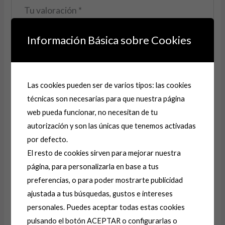
Tu valoración
*
Información Básica sobre Cookies
Nombre
*
Las cookies pueden ser de varios tipos: las cookies
técnicas son necesarias para que nuestra página
web pueda funcionar, no necesitan de tu
Correo electrónico
*
autorización y son las únicas que tenemos activadas
por defecto.
El resto de cookies sirven para mejorar nuestra
Guarda mi nombre, correo electrónico y web en
página, para personalizarla en base a tus
este navegador para la próxima vez que comente.
preferencias, o para poder mostrarte publicidad
ajustada a tus búsquedas, gustos e intereses
personales. Puedes aceptar todas estas cookies
A
pulsando el botón ACEPTAR o configurarlas o