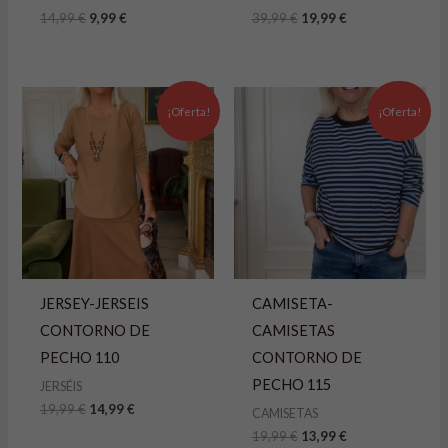
14,99
€
9,99
€
39,99
€
19,99
€
El
El
El
El
precio
precio
precio
precio
¡Oferta!
¡Oferta!
original
actual
original
actual
era:
es:
era:
es:
19,99 €.
14,99 €.
19,99 €.
13,99 €.
JERSEY-JERSEIS
CAMISETA-
CONTORNO DE
CAMISETAS
PECHO 110
CONTORNO DE
PECHO 115
JERSÉIS
19,99
€
14,99
€
CAMISETAS
19,99
€
13,99
€