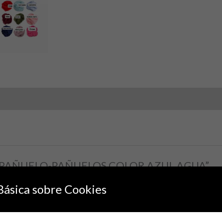
rar “PAÑUELO-PAÑUELOS COLOR AZUL AGUA”
no será publicada.
Los campos obligatorios están marcados con
*
Básica sobre Cookies