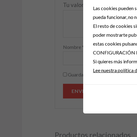
Tu valoración
*
Las cookies pueden se
pueda funcionar, no n
El resto de cookies s
poder mostrarte publ
estas cookies pulsan
Nombre
*
CONFIGURACIÓN 
Si quieres más info
Lee nuestra política 
Guarda mi nombre, correo electr
A
l
t
e
Productos relacionados