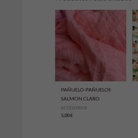
r
n
a
t
i
v
e
:
PAÑUELO-PAÑUELOS
SALMON CLARO
ACCESORIOS
5,00
€