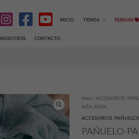
INICIO
TIENDA
REBAJAS
NOSOTROS
CONTACTO
PAÑUELO-
Inicio
/
ACCESORIOS
/
PAÑ
AZUL AGUA
PAÑUELOS
COLOR
ACCESORIOS
,
PAÑUELO
AZUL
PAÑUELO-PA
AGUA