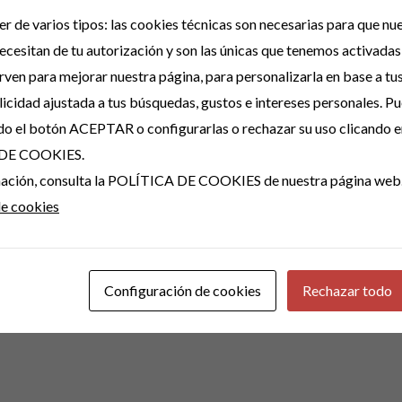
r de varios tipos: las cookies técnicas son necesarias para que n
ecesitan de tu autorización y son las únicas que tenemos activadas
irven para mejorar nuestra página, para personalizarla en base a tu
icidad ajustada a tus búsquedas, gustos e intereses personales. P
do el botón ACEPTAR o configurarlas o rechazar su uso clicando e
Correo electrónico
*
DE COOKIES.
rmación, consulta la POLÍTICA DE COOKIES de nuestra página web
de cookies
ónico y web en este navegador para la próxima vez que comente.
Configuración de cookies
Rechazar todo