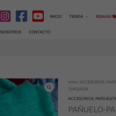
INICIO
TIENDA
REBAJAS
NOSOTROS
CONTACTO
PAÑUELO-
Inicio
/
ACCESORIOS
/
PAÑ
TURQUESA
PAÑUELOS
COLOR
ACCESORIOS
,
PAÑUELO
TURQUESA
PAÑUELO-PA
cantidad