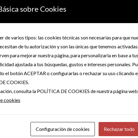
Básica sobre Cookies
rar “PAÑUELO-PAÑUELOS COLOR TURQUESA”
no será publicada.
Los campos obligatorios están marcados con
*
r de varios tipos: las cookies técnicas son necesarias para que n
ecesitan de tu autorización y son las únicas que tenemos activadas
irven para mejorar nuestra página, para personalizarla en base a tu
icidad ajustada a tus búsquedas, gustos e intereses personales. P
do el botón ACEPTAR o configurarlas o rechazar su uso clicando e
DE COOKIES.
rmación, consulta la POLÍTICA DE COOKIES de nuestra página web
Correo electrónico
*
de cookies
ónico y web en este navegador para la próxima vez que comente.
Configuración de cookies
Rechazar todo