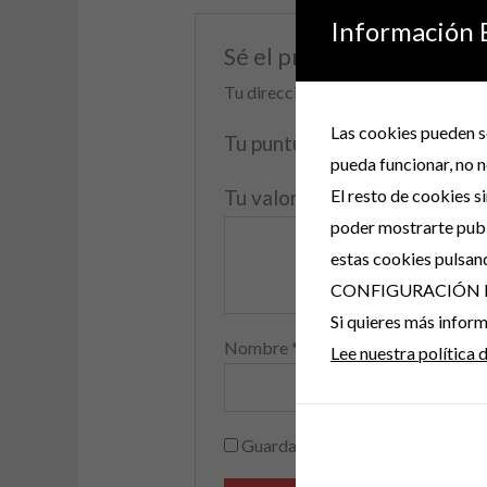
Información 
Sé el primero en valo
Tu dirección de correo electrónico 
Las cookies pueden se
Tu puntuación
*
pueda funcionar, no n
El resto de cookies s
Tu valoración
*
poder mostrarte publ
estas cookies pulsan
CONFIGURACIÓN 
Si quieres más info
Nombre
*
Lee nuestra política 
Guarda mi nombre, correo electr