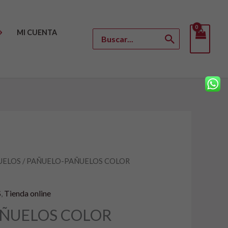
MI CUENTA
Buscar
por:
UELOS
/ PAÑUELO-PAÑUELOS COLOR
S
,
Tienda online
ÑUELOS COLOR