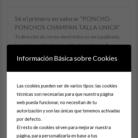
Sé el primero en valorar “PONCHO-
PONCHOS CHAMPAN TALLA UNICA”
Tu dirección de correo electrónico no será publicada.
Los campos obligatorios están marcados con
*
Información Básica sobre Cookies
Tu puntuación
*
Tu valoración
*
Las cookies pueden ser de varios tipos: las cookies
técnicas son necesarias para que nuestra página
web pueda funcionar, no necesitan de tu
autorización y son las únicas que tenemos activadas
Nombre
*
por defecto.
El resto de cookies sirven para mejorar nuestra
página, para personalizarla en base a tus