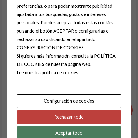
Correo electrónico
*
preferencias, o para poder mostrarte publicidad
ajustada a tus búsquedas, gustos e intereses
personales. Puedes aceptar todas estas cookies
Guarda mi nombre, correo electrónico y web en
pulsando el botón ACEPTAR o configurarlas o
este navegador para la próxima vez que comente.
rechazar su uso clicando en el apartado
CONFIGURACIÓN DE COOKIES.
Si quieres más información, consulta la POLÍTICA
DE COOKIES de nuestra página web.
A
Lee nuestra política de cookies
l
t
e
Productos relacionados
r
Configuración de cookies
El
El
El
El
n
precio
precio
precio
precio
¡Oferta!
¡Oferta!
a
original
actual
original
actual
Rechazar todo
era:
es:
era:
es:
t
39,99 €.
19,99 €.
24,99 €.
9,99 €.
i
Aceptar todo