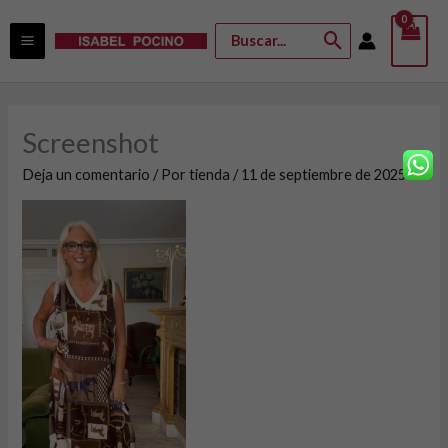
Ir
Buscar
al
por:
contenido
Screenshot
Deja un comentario
/ Por
tienda
/
11 de septiembre de 2025