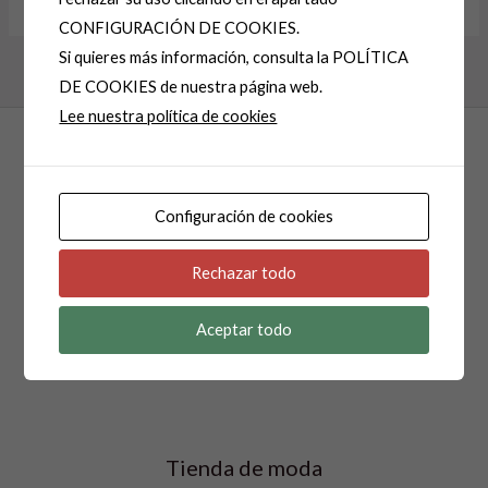
Alternative:
CONFIGURACIÓN DE COOKIES.
Si quieres más información, consulta la POLÍTICA
DE COOKIES de nuestra página web.
Lee nuestra política de cookies
Configuración de cookies
Rechazar todo
Isabel Pocino Moda
Aceptar todo
Tienda de moda creada en 1985.
Tienda de moda