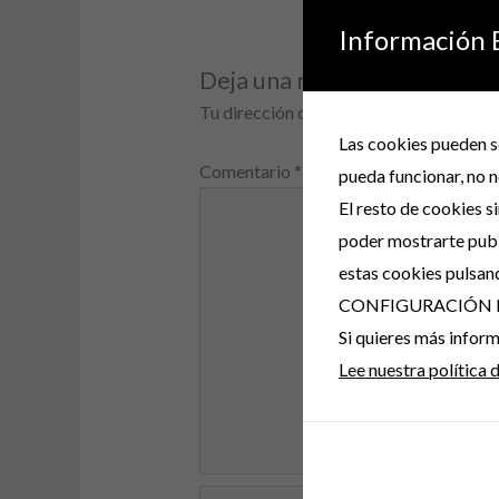
Información 
Deja una respuesta
Tu dirección de correo electrónico no s
Las cookies pueden se
Comentario
*
pueda funcionar, no n
El resto de cookies s
poder mostrarte publ
estas cookies pulsan
CONFIGURACIÓN 
Si quieres más info
Lee nuestra política 