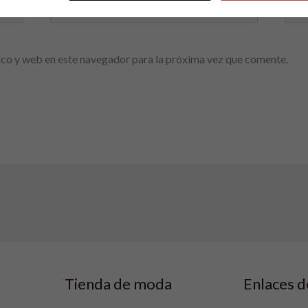
Correo
We
electrónico*
co y web en este navegador para la próxima vez que comente.
Tienda de moda
Enlaces d