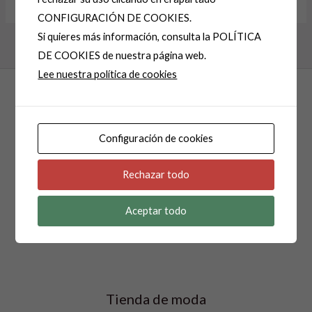
Alternative:
CONFIGURACIÓN DE COOKIES.
Si quieres más información, consulta la POLÍTICA
DE COOKIES de nuestra página web.
Lee nuestra política de cookies
Configuración de cookies
Rechazar todo
Isabel Pocino Moda
Aceptar todo
Tienda de moda creada en 1985.
Tienda de moda