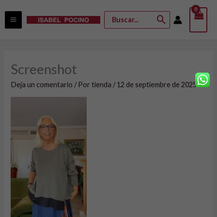
Ir
Buscar
al
por:
contenido
Screenshot
Deja un comentario
/ Por
tienda
/
12 de septiembre de 2025