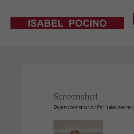
Ir
al
contenido
Screenshot
Deja un comentario
/ Por
isabelpocino