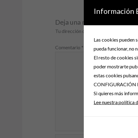
Información 
Deja una respuesta
Tu dirección de correo electrónico no s
Las cookies pueden se
Comentario
*
pueda funcionar, no n
El resto de cookies s
poder mostrarte publ
estas cookies pulsan
CONFIGURACIÓN 
Si quieres más info
Lee nuestra política 