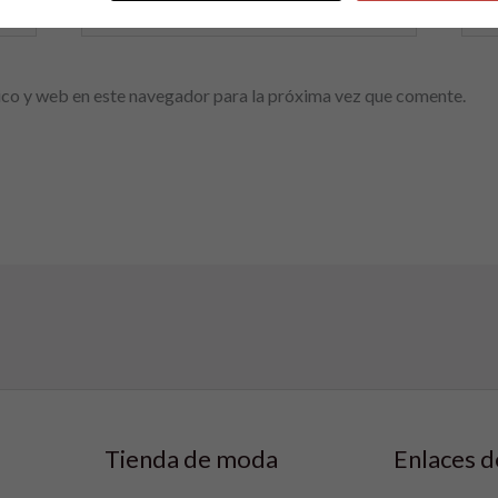
Correo
We
electrónico*
co y web en este navegador para la próxima vez que comente.
Tienda de moda
Enlaces d