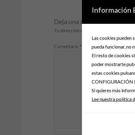
Información 
Deja una respuesta
Tu dirección de correo electrónico no s
Las cookies pueden se
Comentario
*
pueda funcionar, no n
El resto de cookies s
poder mostrarte publ
estas cookies pulsan
CONFIGURACIÓN 
Si quieres más info
Lee nuestra política 