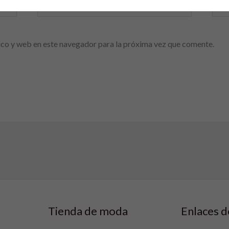
Correo
We
electrónico*
co y web en este navegador para la próxima vez que comente.
Tienda de moda
Enlaces d