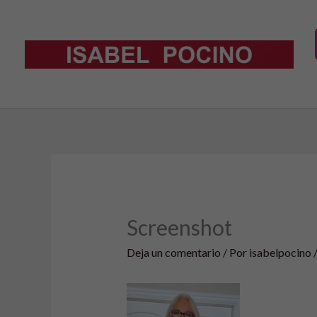
Ir
al
contenido
Screenshot
Deja un comentario
/ Por
isabelpocino