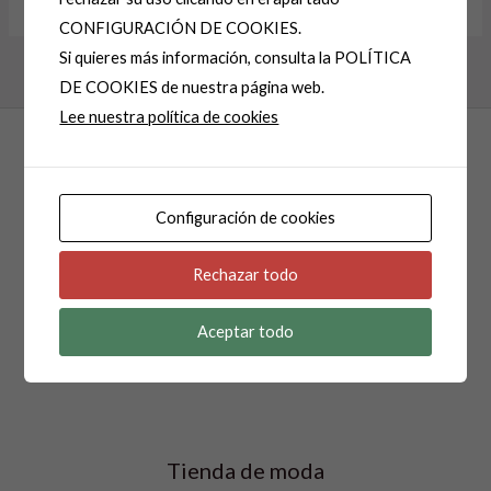
Alternative:
CONFIGURACIÓN DE COOKIES.
Si quieres más información, consulta la POLÍTICA
DE COOKIES de nuestra página web.
Lee nuestra política de cookies
Configuración de cookies
Rechazar todo
Isabel Pocino Moda
Aceptar todo
Tienda de moda creada en 1985.
Tienda de moda