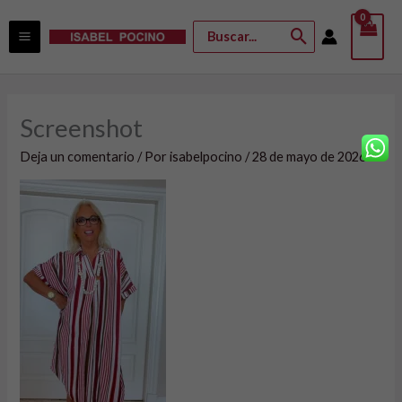
Ir
Buscar
al
por:
contenido
Screenshot
Deja un comentario
/ Por
isabelpocino
/
28 de mayo de 2026