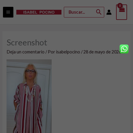
Ir
Buscar
al
por:
contenido
Screenshot
Deja un comentario
/ Por
isabelpocino
/
28 de mayo de 2026