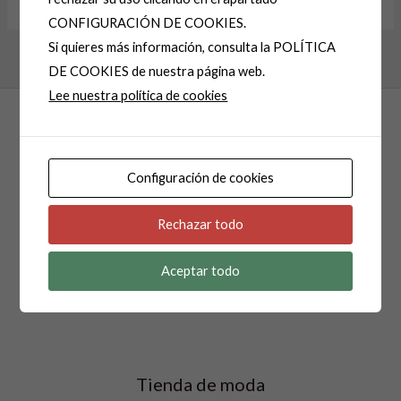
Alternative:
CONFIGURACIÓN DE COOKIES.
Si quieres más información, consulta la POLÍTICA
DE COOKIES de nuestra página web.
Lee nuestra política de cookies
Configuración de cookies
Rechazar todo
Isabel Pocino Moda
Aceptar todo
Tienda de moda creada en 1985.
Tienda de moda