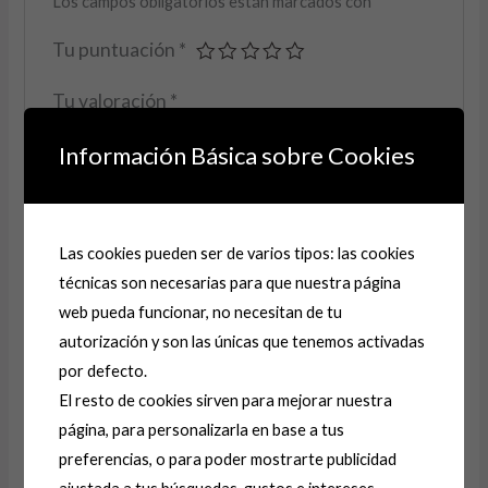
Los campos obligatorios están marcados con
*
Tu puntuación
*
Tu valoración
*
Información Básica sobre Cookies
Nombre
*
Las cookies pueden ser de varios tipos: las cookies
técnicas son necesarias para que nuestra página
web pueda funcionar, no necesitan de tu
Correo electrónico
*
autorización y son las únicas que tenemos activadas
por defecto.
El resto de cookies sirven para mejorar nuestra
Guarda mi nombre, correo electrónico y web en
página, para personalizarla en base a tus
este navegador para la próxima vez que comente.
preferencias, o para poder mostrarte publicidad