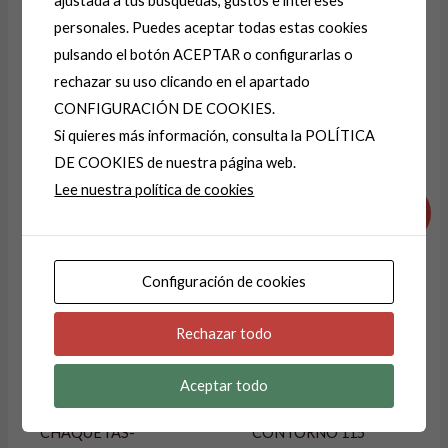
ajustada a tus búsquedas, gustos e intereses
personales. Puedes aceptar todas estas cookies
pulsando el botón ACEPTAR o configurarlas o
A
rechazar su uso clicando en el apartado
l
CONFIGURACIÓN DE COOKIES.
t
Si quieres más información, consulta la POLÍTICA
e
Productos relacionados
DE COOKIES de nuestra página web.
r
Lee nuestra política de cookies
El
El
El
El
n
precio
precio
precio
precio
¡Oferta!
¡Oferta!
a
original
actual
original
actual
era:
es:
era:
es:
t
29,99 €.
14,99 €.
29,99 €.
14,99 €.
i
Configuración de cookies
v
e
Rechazar todo
AGOTADO
:
Aceptar todo
CHAQUETA-
JERSEY -JERSEIS
CHAQUETAS-
CONTORNO 115