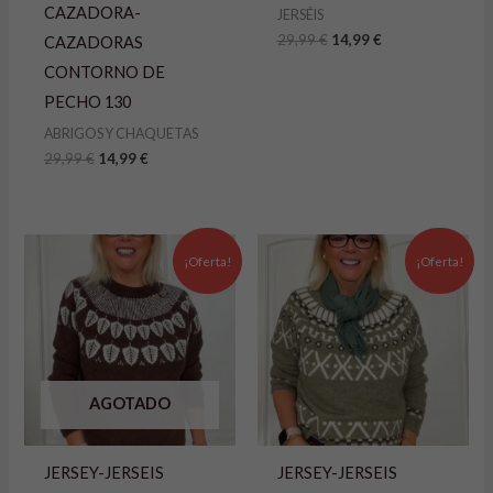
CAZADORA-
JERSÉIS
29,99
€
14,99
€
CAZADORAS
CONTORNO DE
PECHO 130
ABRIGOS Y CHAQUETAS
29,99
€
14,99
€
El
El
El
El
precio
precio
precio
precio
¡Oferta!
¡Oferta!
original
actual
original
actual
era:
es:
era:
es:
39,99 €.
15,99 €.
39,99 €.
15,99 €.
AGOTADO
JERSEY-JERSEIS
JERSEY-JERSEIS