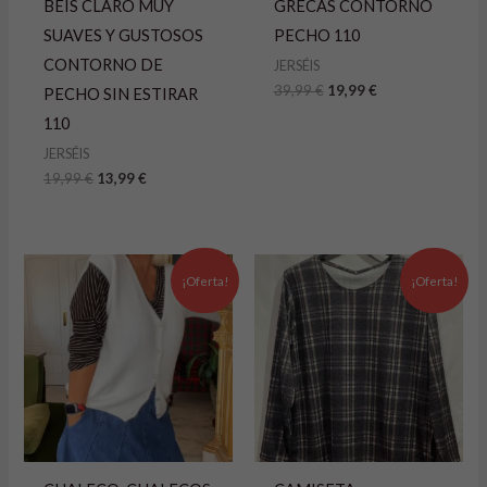
BEIS CLARO MUY
GRECAS CONTORNO
SUAVES Y GUSTOSOS
PECHO 110
CONTORNO DE
JERSÉIS
39,99
€
19,99
€
PECHO SIN ESTIRAR
110
JERSÉIS
19,99
€
13,99
€
El
El
El
El
precio
precio
precio
precio
¡Oferta!
¡Oferta!
original
actual
original
actual
era:
es:
era:
es:
24,99 €.
19,99 €.
14,99 €.
9,99 €.