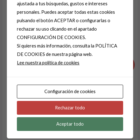
ajustada a tus búsquedas, gustos e intereses
personales. Puedes aceptar todas estas cookies
A
pulsando el botón ACEPTAR o configurarlas o
l
rechazar su uso clicando en el apartado
t
CONFIGURACIÓN DE COOKIES.
e
Productos relacionados
Si quieres más información, consulta la POLÍTICA
r
DE COOKIES de nuestra página web.
El
El
El
El
n
Lee nuestra política de cookies
precio
precio
precio
precio
¡Oferta!
¡Oferta!
a
original
actual
original
actual
era:
es:
era:
es:
t
19,99 €.
13,99 €.
39,99 €.
19,99 €.
i
Configuración de cookies
v
e
Rechazar todo
:
Aceptar todo
JERSEY-JERSEIS
JERSEY-JERSEIS
CONTORNO COLOR
SUPER SUAVES