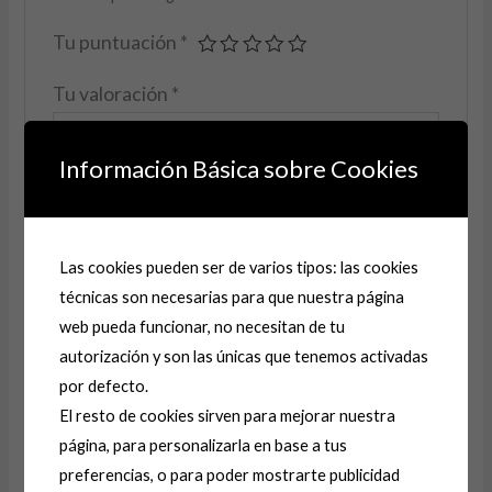
Tu puntuación
*
Tu valoración
*
Información Básica sobre Cookies
Nombre
*
Las cookies pueden ser de varios tipos: las cookies
técnicas son necesarias para que nuestra página
web pueda funcionar, no necesitan de tu
Correo electrónico
*
autorización y son las únicas que tenemos activadas
por defecto.
El resto de cookies sirven para mejorar nuestra
Guarda mi nombre, correo electrónico y web en
página, para personalizarla en base a tus
este navegador para la próxima vez que comente.
preferencias, o para poder mostrarte publicidad